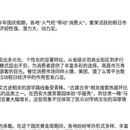
…今年国庆假期，各地“人气旺”带动“消费火”，繁荣活跃的假日市
济韧性强、潜力大、动力足。
现出多元化、个性化的显著特征。从省级示范商业街区到步行
模式层出不穷，为消费者提供了丰富多彩的选择。南昌市万寿
游客的目光。餐饮消费市场同样火爆，美团、饿了么等平台数
在拉动假日经济中的作用愈发凸显。
文古迹相关的游学路线备受青睐。
“古建古寺”相关搜索热度环比
高的品类之一。在西安大唐芙蓉园体验“华服秀”，到甘肃一睹“马
上浏览量大幅增长，这些现象不仅体现了民众对传统文化的深厚情
的承载。在这个国庆黄金周期间，各地纷纷举办形式多样、丰富