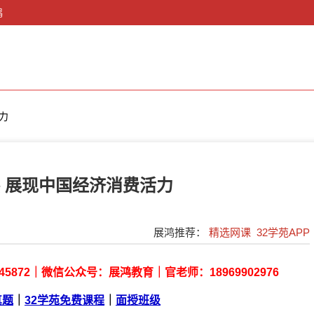
鸿
力
热 展现中国经济消费活力
展鸿推荐：
精选网课
32学苑APP
45872
｜微信公众号：展鸿教育｜
官老师：18969902976
真题
｜
32学苑免费课程
｜
面授班级