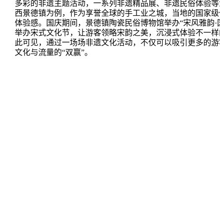
多彩的非遗主题活动，一系列非遗精品展、非遗民俗体验等
西景德镇为例，作为享誉全球的手工业之城，当地的国家级
体验感。国庆期间，景德镇陶瓷民俗博物馆举办“宋风雅韵·
举办宋式文化节，让游客领略宋韵之美，沉浸式体验不一样
此可见，通过一场场非遗文化活动，不仅可以吸引更多的游
文化与流量的“双赢”。
三、总结
举国同庆的假期里，消费作为拉动经济增长的关键引擎，展现
动描绘了人民群众安居乐业、消费火热的幸福生活画卷。
【
句段积累
】
1.
文物不语，却诉说着千年的沧桑；文化无声，却滋养
国庆佳节不仅是对国家繁荣昌盛的庆祝，更是观察国
2.
注：本站稿件未经许可不得