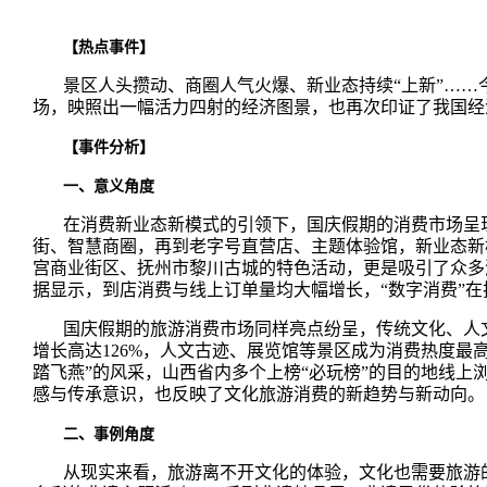
【
热点事件
】
景区人头攒动、商圈人气火爆、新业态持续
“上新”…
场，映照出一幅活力四射的经济图景，也再次印证了我国经
【
事件分析
】
一、意义角度
在消费新业态新模式的引领下，国庆假期的消费市场呈
街、智慧商圈，再到老字号直营店、主题体验馆，新业态新
宫商业街区、抚州市黎川古城的特色活动，更是吸引了众多
据显示，到店消费与线上订单量均大幅增长，
“数字消费”
国庆假期的旅游消费市场同样亮点纷呈，传统文化、人
增长高达126%，人文古迹、展览馆等景区成为消费热度最
踏飞燕”的风采，山西省内多个上榜“必玩榜”的目的地线
感与传承意识，也反映了文化旅游消费的新趋势与新动向。
二、事例角度
从现实来看，旅游离不开文化的体验，文化也需要旅游