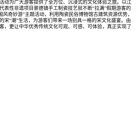
活动为广大游客提供了全方位、沉浸式的文化体验之旅。以江
代表性非遗项目景德镇手工制瓷技艺就不断
“拉满”假期游客的
国风奇妙游”主题活动，利用陶瓷民俗博物馆古建筑资源优势，
的宋“潮”生活，为游客们带来一场别具一格的宋文化盛宴。由
客，更让中华优秀传统文化可观、可感、可体验，真正实现了
出了前所未有的活力与潜力，不仅映射出国家蒸蒸日上的繁荣景象，也生
着民族的精神。
——
大江时评
家经济活力与民众生活风貌的独特窗口。
——
大江时评
转载，转载请保留出处及源文件地址