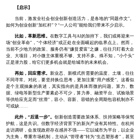
【
启示】
当前，激发全社会创业创新创造活力，是各地的“同题作文”。
如何为创业创新“加杠杆”？“一人公司”能给我们带来不少启示。
比如，革新思维。
在数字工具与AI的加持下，我们或将迎来一
场“创业革命”，“个体经济”或正处在全面崛起的临界点上。然而，
当前不少地方的政策、服务仍有“嫌贫爱富”之嫌，往往只盯着大企
业、大项目，对小微主体重视不够、支持不多。殊不知，“小个头”
正是潜力股，给它们更多机会就是给城市的未来机会。
再如，回应需求。
新业态、新模式所需要的温度、土壤，往往
不同寻常。对此，要坚持换位思考，更加注重“用户感受”。这看似
是个主观抽象的表述，其实指向的是具体而微的问题。算力、数
据、绿电等新型生产要素必不可少，算力券、融资平台、试验场景
等供给应充足而“丝滑”，容小、容新、容错的全周期包容机制亦不
可或缺……
此外，“后退一步”。
创新创造需要政策体系、扶持策略等保驾
护航，这是共识。但数字经济背景下的新兴产业有其特性。在杭州
走访调研，会发现政府存在感并不强——它以城市为平台，以企业
为主角，尊重市场机制，主动从“管理者”转为“生态塑形者”，甚至