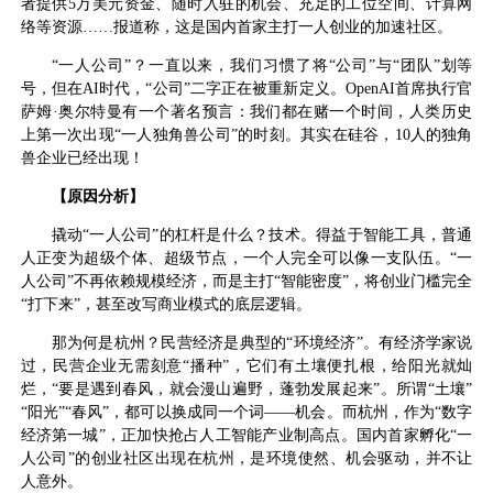
者提供5万美元资金、随时入驻的机会、充足的工位空间、计算网
络等资源……报道称，这是国内首家主打一人创业的加速社区。
“一人公司”？一直以来，我们习惯了将“公司”与“团队”划等
号，但在AI时代，“公司”二字正在被重新定义。OpenAI首席执行官
萨姆·奥尔特曼有一个著名预言：我们都在赌一个时间，人类历史
上第一次出现“一人独角兽公司”的时刻。其实在硅谷，10人的独角
兽企业已经出现！
【
原因分析】
撬动“一人公司”的杠杆是什么？技术。得益于智能工具，普通
人正变为超级个体、超级节点，一个人完全可以像一支队伍。“一
人公司”不再依赖规模经济，而是主打“智能密度”，将创业门槛完全
“打下来”，甚至改写商业模式的底层逻辑。
那为何是杭州？民营经济是典型的“环境经济”。有经济学家说
过，民营企业无需刻意“播种”，它们有土壤便扎根，给阳光就灿
烂，“要是遇到春风，就会漫山遍野，蓬勃发展起来”。所谓“土壤”
“阳光”“春风”，都可以换成同一个词——机会。而杭州，作为“数字
经济第一城”，正加快抢占人工智能产业制高点。国内首家孵化“一
人公司”的创业社区出现在杭州，是环境使然、机会驱动，并不让
人意外。